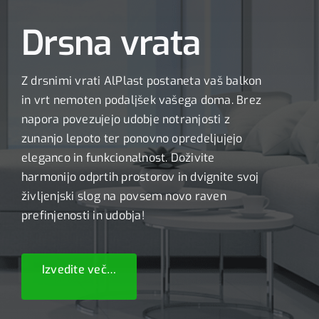
Drsna vrata
Z drsnimi vrati AlPlast postaneta vaš balkon
in vrt nemoten podaljšek vašega doma. Brez
napora povezujejo udobje notranjosti z
zunanjo lepoto ter ponovno opredeljujejo
eleganco in funkcionalnost. Doživite
harmonijo odprtih prostorov in dvignite svoj
življenjski slog na povsem novo raven
prefinjenosti in udobja!
Izvedite več…