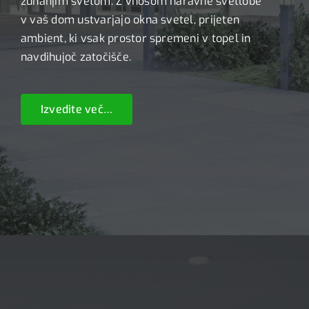
zunanjim svetom. Z vnosom naravne svetlobe
v vaš dom ustvarjajo okna svetel, prijeten
ambient, ki vsak prostor spremeni v topel in
navdihujoč zatočišče.
Izvedite več…