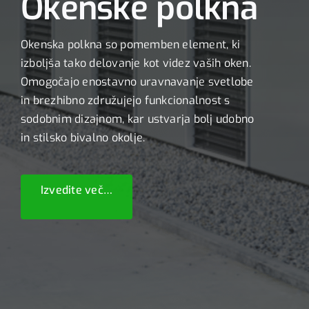
Okenske polkna
Okenska polkna so pomemben element, ki
izboljša tako delovanje kot videz vaših oken.
Omogočajo enostavno uravnavanje svetlobe
in brezhibno združujejo funkcionalnost s
sodobnim dizajnom, kar ustvarja bolj udobno
in stilsko bivalno okolje.
Izvedite več…