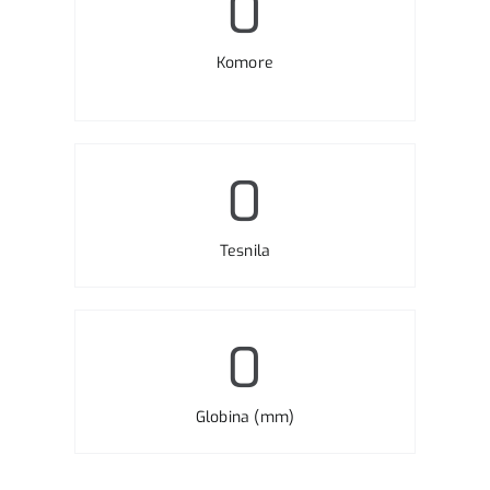
0
Komore
0
Tesnila
0
Globina (mm)