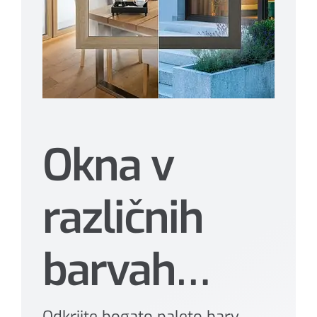
Okna v
različnih
barvah…
Odkrijte bogato paleto barv