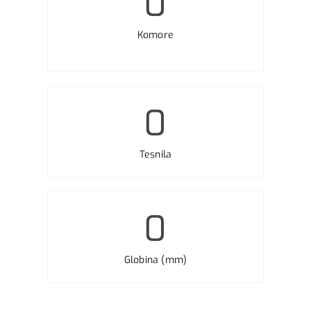
0
Komore
0
Tesnila
0
Globina (mm)