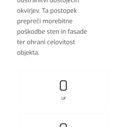
odstranitvi obstoječih
okvirjev. Ta postopek
prepreči morebitne
poškodbe sten in fasade
ter ohrani celovitost
objekta.
0
Uf